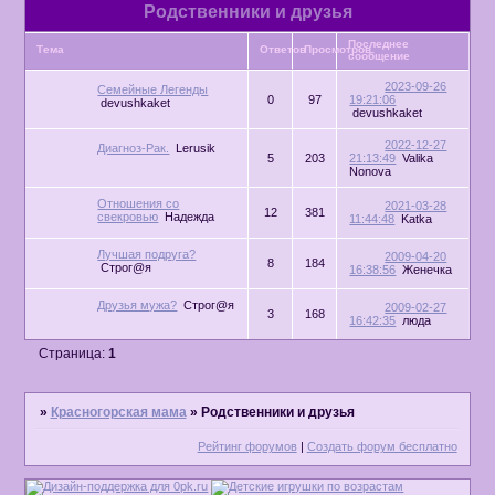
Родственники и друзья
Последнее
Тема
Ответов
Просмотров
сообщение
2023-09-26
Семейные Легенды
0
97
19:21:06
devushkaket
devushkaket
2022-12-27
Диагноз-Рак.
Lerusik
5
203
21:13:49
Valikа
Nonovа
Отношения со
2021-03-28
12
381
свекровью
Надежда
11:44:48
Katka
Лучшая подруга?
2009-04-20
8
184
Строг@я
16:38:56
Женечка
Друзья мужа?
Строг@я
2009-02-27
3
168
16:42:35
люда
Страница:
1
»
Красногорская мама
»
Родственники и друзья
Рейтинг форумов
|
Создать форум бесплатно