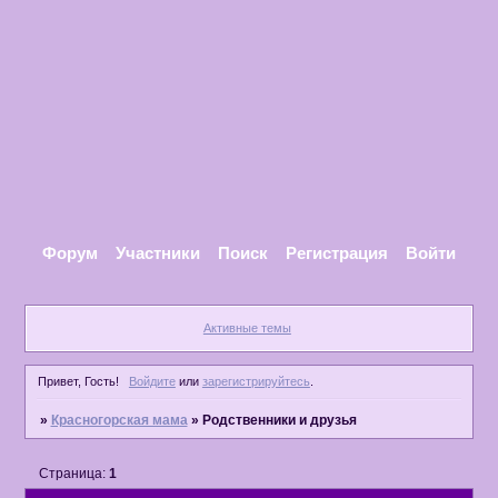
Форум
Участники
Поиск
Регистрация
Войти
Активные темы
Привет, Гость!
Войдите
или
зарегистрируйтесь
.
»
Красногорская мама
»
Родственники и друзья
Страница:
1