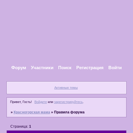
Форум
Участники
Поиск
Регистрация
Войти
Активные темы
Привет, Гость!
Войдите
или
зарегистрируйтесь
.
»
Красногорская мама
»
Правила форума
Страница:
1