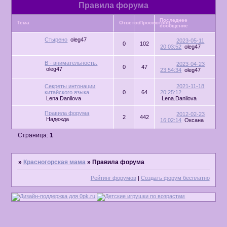
Правила форума
Последнее
Тема
Ответов
Просмотров
сообщение
Стырено
oleg47
2023-05-11
0
102
20:03:52
oleg47
В - внимательность.
2023-04-23
0
47
oleg47
23:54:34
oleg47
Секреты интонации
2021-11-18
китайского языка
0
64
20:25:12
Lena.Danilova
Lena.Danilova
Правила форума
2012-02-23
2
442
Надежда
16:02:14
Оксана
Страница:
1
»
Красногорская мама
»
Правила форума
Рейтинг форумов
|
Создать форум бесплатно