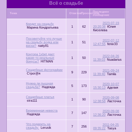
Всё о свадьбе
Последнее
Тема
Ответов
Просмотров
сообщение
2023-07-19
Кредит на свадьбу
1
62
20:20:38
Юлия
Марина Кондратьева
Киселева
Посоветуйте что лучше
2022-07-12
на свадьбу водка или
1
51
12:47:55
fenix33
виски?
natty81
Контора 1xbet дает
2022-04-26
какие-то реальные
1
50
11:39:03
Nuadarius
бонусы?
HITMAN
Свадебные фотографии
2021-09-24
9
229
Строг@я
11:39:40
Tamila
Нужна ли пышная
2020-10-07
5
173
свадьба?
Надежда
15:30:13
Аделия
Свадебные платья
2020-09-08
1
90
stra111
12:38:58
Ласточка
Беременная невеста
2020-09-08
7
147
Надежда
12:36:20
Ласточка
Что подарить на
2011-04-25
7
256
свадьбу.
Lerusik
09:35:22
Tasya