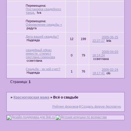
Перемещена:
Постановка свадебного
танца.
Iva
Перемещена:
Оформление свадьбы <
радуга
Дата вашей свадьбы?
2009-06-25
12
199
Надежда
22:27:17
lela
свадебный образ
2009-04-03
невесте. стилист
0
79
16:14:24
светлана семенова
ссветлана
ссветлана
Свадьба - за чей счет?
2009-02-24
1
76
Надежда
18:17:41
ols
Страница:
1
»
Красногорская мама
»
Всё о свадьбе
Рейтинг форумов
|
Создать форум бесплатно