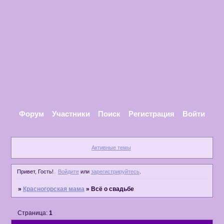
Форум
Участники
Поиск
Регистрация
Войти
Активные темы
Привет, Гость!
Войдите
или
зарегистрируйтесь
.
»
Красногорская мама
»
Всё о свадьбе
Страница:
1