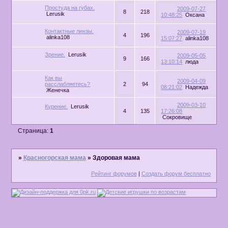
Простуда на губах.
2009-07-27
8
218
Lerusik
10:48:25
Оксана
Контактные линзы.
2009-07-19
4
196
alinka108
15:07:27
alinka108
Зрение.
Lerusik
2009-05-05
9
166
13:10:14
люда
Как вы
2009-04-09
расслабляетесь?
2
94
08:21:02
Надежда
Женечка
2009-03-10
Курение.
Lerusik
4
135
17:26:08
Сокровище
Страница:
1
»
Красногорская мама
»
Здоровая мама
Рейтинг форумов
|
Создать форум бесплатно