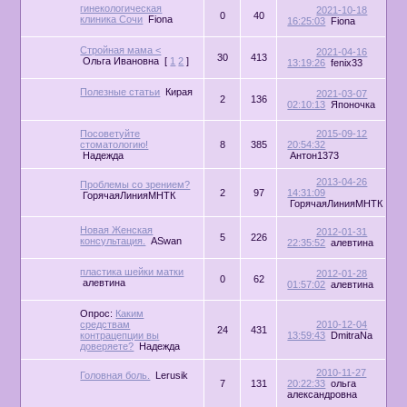
гинекологическая
2021-10-18
0
40
клиника Сочи
Fiona
16:25:03
Fiona
Стройная мама <
2021-04-16
30
413
Ольга Ивановна
[
1
2
]
13:19:26
fenix33
Полезные статьи
Кирая
2021-03-07
2
136
02:10:13
Японочка
Посоветуйте
2015-09-12
стоматологию!
8
385
20:54:32
Надежда
Антон1373
2013-04-26
Проблемы со зрением?
2
97
14:31:09
ГорячаяЛинияМНТК
ГорячаяЛинияМНТК
Новая Женская
2012-01-31
5
226
консультация.
ASwan
22:35:52
алевтина
пластика шейки матки
2012-01-28
0
62
алевтина
01:57:02
алевтина
Опрос:
Каким
средствам
2010-12-04
24
431
контрацепции вы
13:59:43
DmitraNa
доверяете?
Надежда
2010-11-27
Головная боль.
Lerusik
7
131
20:22:33
ольга
александровна