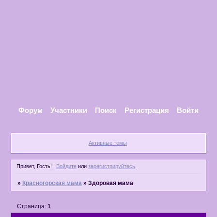
Форум
Участники
Поиск
Регистрация
Войти
Активные темы
Привет, Гость!
Войдите
или
зарегистрируйтесь
.
»
Красногорская мама
»
Здоровая мама
Страница:
1