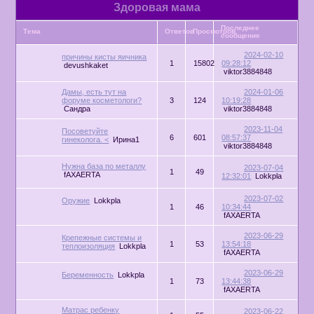
Здоровая мама
Последнее
Тема
Ответов
Просмотров
сообщение
2024-02-10
причины кисты яичника
1
15802
09:28:12
devushkaket
viktor3884848
Дамы, есть тут на
2024-01-06
форуме косметологи?
3
124
10:19:28
Сандра
viktor3884848
2023-11-04
Посоветуйте
6
601
08:57:37
гинеколога. <
Ирина1
viktor3884848
Нужна база по металлу
2023-07-04
1
49
fAXAERTA
12:32:01
Lokkpla
2023-07-02
Оружие
Lokkpla
1
46
10:34:44
fAXAERTA
2023-06-29
Крепежные системы и
1
53
13:54:18
теплоизоляция
Lokkpla
fAXAERTA
2023-06-29
Беременность
Lokkpla
1
73
13:44:38
fAXAERTA
Матрас ребенку
2023-06-22