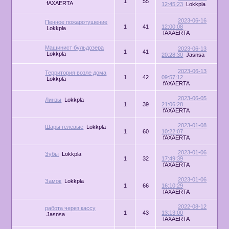
1
55
fAXAERTA
12:45:23
Lokkpla
2023-06-16
Пенное пожаротушение
1
41
12:00:08
Lokkpla
fAXAERTA
Машинист бульдозера
2023-06-13
1
41
Lokkpla
20:28:30
Jasnsa
2023-06-13
Территория возле дома
1
42
09:57:12
Lokkpla
fAXAERTA
2023-06-05
Линзы
Lokkpla
1
39
21:06:28
fAXAERTA
2023-01-08
Шары гелевые
Lokkpla
1
60
10:22:07
fAXAERTA
2023-01-06
Зубы
Lokkpla
1
32
17:49:39
fAXAERTA
2023-01-06
Замок
Lokkpla
1
66
16:10:29
fAXAERTA
2022-08-12
работа через кассу
1
43
13:13:00
Jasnsa
fAXAERTA