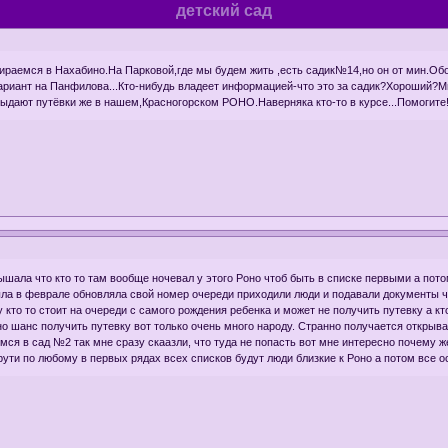
детский сад
раемся в Нахабино.На Парковой,где мы будем жить ,есть садик№14,но он от мин.Обо
иант на Панфилова...Кто-нибудь владеет информацией-что это за садик?Хороший?Мно
ыдают путёвки же в нашем,Красногорском РОНО.Наверняка кто-то в курсе...Помогите
лышала что кто то там вообще ночевал у этого Роно чтоб быть в списке первыми а пот
ыла в феврале обновляла свой номер очереди приходили люди и подавали документы что
кто то стоит на очереди с самого рождения ребенка и может не получить путевку а кт
но шанс получить путевку вот только очень много народу. Странно получается открыва
мся в сад №2 так мне сразу скаазли, что туда не попасть вот мне интересно почему ж
рути по любому в первых рядах всех списков будут люди близкие к Роно а потом все ос