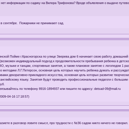
го нет информации по садику на Вилора Трифонова? Вроде объявления о выдаче путевок 
о в сентябре. Пожарники не принимают сад.
инской Пойме г.Красногорска по улице Зверева дом 6 начинает свою работу домашний д
0 (возможен индивидуальный подход к продолжительности пребывания ребенка в детск
ЗО, музыке и танцам, спортивные занятия, а также плановое занятие с логопедом 1 ра
о методике Л.Г.Петерсон, основная цель которых научить ребенка думать и рассуждат
вами декоративно-прикладного искусства, основная цель которых развитие творческих
о английскому языку. Занятия будут проводить профессиональные педагоги с большим 
уб.
язывайтесь по телефону 8916-1894937 или пишите по адресу: detsad-09@mail.ru
009-04-16 17:18:57)
азиете в разговор ловите смысл, про трудности с №36 садом никто ничего не говорил.