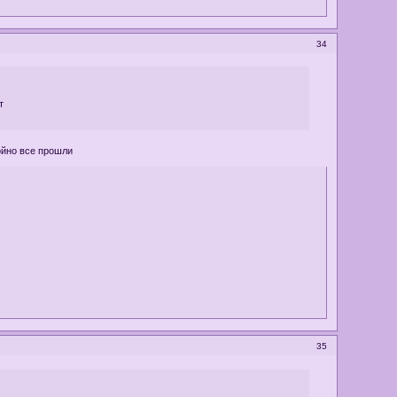
34
т
койно все прошли
35