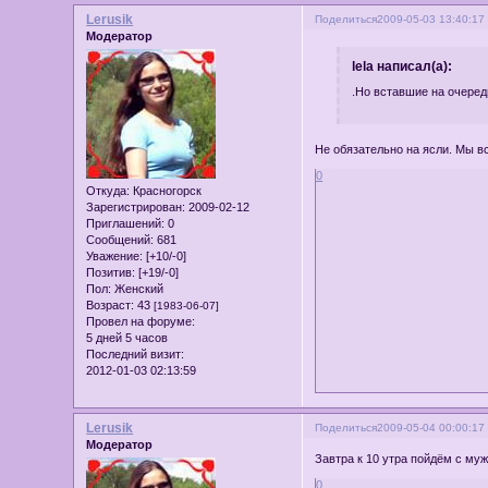
Lerusik
Поделиться
2009-05-03 13:40:17
Модератор
lela написал(а):
.Но вставшие на очередь
Не обязательно на ясли. Мы вс
0
Откуда:
Красногорск
Зарегистрирован
: 2009-02-12
Приглашений:
0
Сообщений:
681
Уважение:
[+10/-0]
Позитив:
[+19/-0]
Пол:
Женский
Возраст:
43
[1983-06-07]
Провел на форуме:
5 дней 5 часов
Последний визит:
2012-01-03 02:13:59
Lerusik
Поделиться
2009-05-04 00:00:17
Модератор
Завтра к 10 утра пойдём с му
0