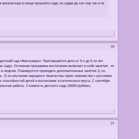
висели еще в конце прошлого года, но садик до сих пор так и не
36
етский сад «Фантазеры». Приглашаются дети от 3-х до 5-ти лет.
ом саду). Основная программа воспитания включает в себя занятия: по
з в неделю. Планируется проводить дополнительные занятия 1) по
ь 2) по изучению народного творчества через знакомство с русскими
 способностей детей и воспитание эстетического вкуса. С сентября
опытом работы. Стоимость детского сада 18000 руб/мес,
37