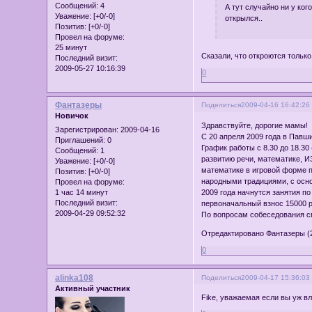
Сообщений:
4
А тут случайно ни у ко
Уважение:
[+0/-0]
открылся..
Позитив:
[+0/-0]
Провел на форуме:
25 минут
Сказали, что откроются тольк
Последний визит:
2009-05-27 10:16:39
0
Фантазеры
Поделиться
2009-04-16 16:42:26
Новичок
Здравствуйте, дорогие мамы!
Зарегистрирован
: 2009-04-16
С 20 апреля 2009 года в Павш
Приглашений:
0
График работы с 8.30 до 18.3
Сообщений:
1
развитию речи, математике, И
Уважение:
[+0/-0]
математике в игровой форме п
Позитив:
[+0/-0]
народными традициями, с осно
Провел на форуме:
1 час 14 минут
2009 года начнутся занятия п
Последний визит:
первоначальный взнос 15000 р
2009-04-29 09:52:32
По вопросам собеседования св
Отредактировано Фантазеры (2
0
alinka108
Поделиться
2009-04-17 15:36:03
Активный участник
Fike, уважаемая если вы уж вл