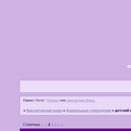
Ф
Привет, Гость!
Войдите
или
зарегистрируйтесь
.
»
Красногорская мама
»
Дошкольные учреждения
»
детский 
Страница:
«
1
2
3
4
5
»