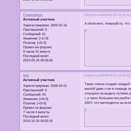
Сокровище
Поделиться
2009-04-28 22:42:19
Активный участник
А объясните, пожалуйста, что 
Зарегистрирован
: 2009-02-16
Приглашений:
0
0
Сообщений:
51
Уважение:
[+1/-0]
Позитив:
[+0/-0]
Провел на форуме:
9 часов 31 минуту
Последний визит:
2010-05-25 09:59:45
lela
Поделиться
2009-05-03 13:31:59
Активный участник
Такие списки создают каждый 
Зарегистрирован
: 2009-04-01
мало!И даже стоя в очереди з
Приглашений:
0
отпущено на выдачу путёвок,а 
Сообщений:
43
г.,а таких большинство,пройти
Уважение:
[+0/-0]
2007г-это претенденты на ясли
Позитив:
[+0/-0]
Провел на форуме:
0
7 часов 4 минуты
Последний визит:
2010-10-20 09:50:16