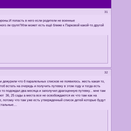
31
роны.И попасть в него если родители не военные
го ли групп?Или может есть ещё ближе к Парковой какой-то другой
!
32
ом дежурили что б паралельных списков не появилось. жесть какая то,
б встать на очередь и получить путевку в этом году и тогда есть
о то подождал два месяца и заполучил драгоценную путевку... мне там
ют 36, 25 сады а места все не освобождаются их что там как на
е, потому что там уже есть утвержденный список детей которые будут
тальные....