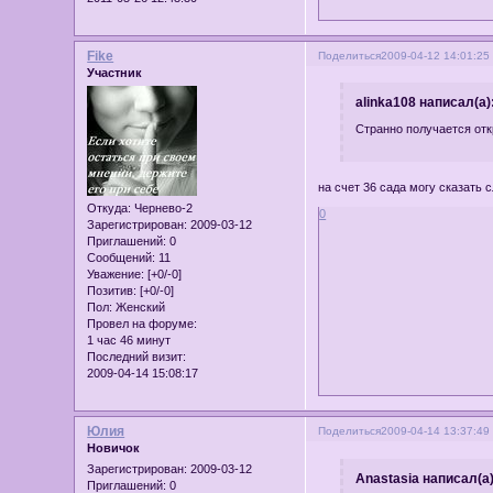
Fike
Поделиться
2009-04-12 14:01:25
Участник
alinka108 написал(а)
Странно получается отк
на счет 36 сада могу сказать 
Откуда:
Чернево-2
0
Зарегистрирован
: 2009-03-12
Приглашений:
0
Сообщений:
11
Уважение:
[+0/-0]
Позитив:
[+0/-0]
Пол:
Женский
Провел на форуме:
1 час 46 минут
Последний визит:
2009-04-14 15:08:17
Юлия
Поделиться
2009-04-14 13:37:49
Новичок
Зарегистрирован
: 2009-03-12
Anastasia написал(а)
Приглашений:
0