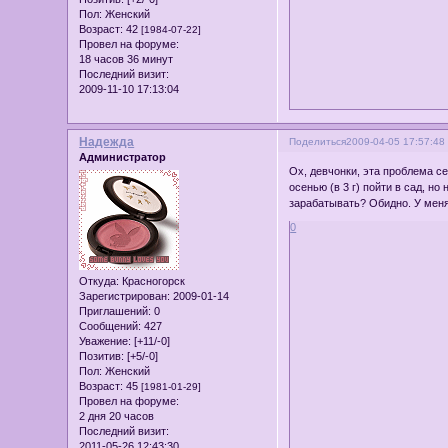
Пол:
Женский
Возраст:
42
[1984-07-22]
Провел на форуме:
18 часов 36 минут
Последний визит:
2009-11-10 17:13:04
Надежда
Поделиться
2009-04-05 17:57:48
Администратор
Ох, девчонки, эта проблема се
осенью (в 3 г) пойти в сад, н
зарабатывать? Обидно. У меня 
0
Откуда:
Красногорск
Зарегистрирован
: 2009-01-14
Приглашений:
0
Сообщений:
427
Уважение:
[+11/-0]
Позитив:
[+5/-0]
Пол:
Женский
Возраст:
45
[1981-01-29]
Провел на форуме:
2 дня 20 часов
Последний визит:
2011-05-26 12:43:30