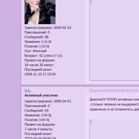
0
Зарегистрирован
: 2009-02-24
Приглашений:
0
Сообщений:
88
Уважение:
[+1/-0]
Позитив:
[+2/-0]
Пол:
Женский
Возраст:
42
[1984-07-22]
Провел на форуме:
18 часов 36 минут
Последний визит:
2009-11-10 17:13:04
lela
Поделиться
2009-04-28 20:12:49
Активный участник
Девочки!У РОНО активные мамо
Зарегистрирован
: 2009-04-01
.столько звонков не выдержит(
Приглашений:
0
правильно и не поленитесь д
Сообщений:
43
Уважение:
[+0/-0]
Позитив:
[+0/-0]
0
Провел на форуме:
7 часов 4 минуты
Последний визит:
2010-10-20 09:50:16