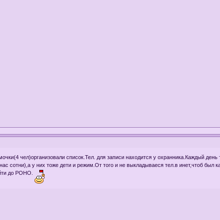
чки(4 чел)организовали список.Тел. для записи находится у охранника.Каждый день т
нас сотни),а у них тоже дети и режим.От того и не выкладываеся тел.в инет,чтоб был
ойти до РОНО.