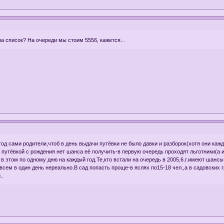
за список? На очереди мы стоим 5556, кажется...
год сами родители,чтоб в день выдачи путёвки не было давки и разборок(хотя они каж
а путёвкой с рождения нет шанса её получить-в первую очередь проходят льготники(а
в этом по одному дню на каждый год.Те,кто встали на очередь в 2005,6.г.имеют шансы
 всем в один день нереально.В сад попасть проще-в яслях по15-18 чел.,а в садовских 
..