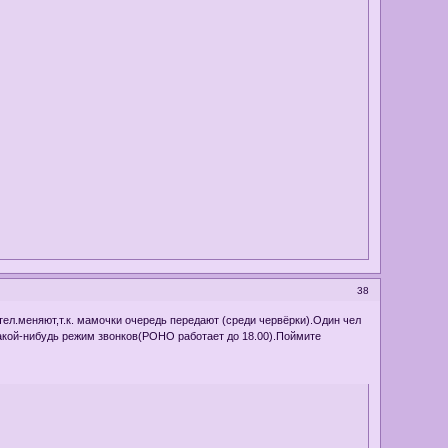
38
ел.меняют,т.к. мамочки очередь передают (среди червёрки).Один чел
 какой-нибудь режим звонков(РОНО работает до 18.00).Поймите