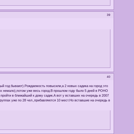
39
40
дый год бывают).Рождаемость повысили,а 2 новых садика на город это
 их немало),потом уже весь город.В прошлом году было 5 дней в РОНО
 пройти в ближайший к дому садик.А вот у вставших на очередь в 2007
группах уже по 28 чел.,прибавляются 10 мест.Но вставшие на очередь в