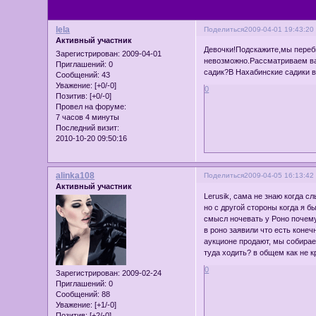
lela
Поделиться
2009-04-01 19:43:20
Активный участник
Девочки!Подскажите,мы переби
Зарегистрирован
: 2009-04-01
невозможно.Рассматриваем вар
Приглашений:
0
садик?В Нахабинские садики в
Сообщений:
43
Уважение:
[+0/-0]
0
Позитив:
[+0/-0]
Провел на форуме:
7 часов 4 минуты
Последний визит:
2010-10-20 09:50:16
alinka108
Поделиться
2009-04-05 16:13:42
Активный участник
Lerusik, сама не знаю когда с
но с другой стороны когда я б
смысл ночевать у Роно почему 
в роно заявили что есть конеч
аукционе продают, мы собирае
туда ходить? в общем как не к
0
Зарегистрирован
: 2009-02-24
Приглашений:
0
Сообщений:
88
Уважение:
[+1/-0]
Позитив:
[+2/-0]