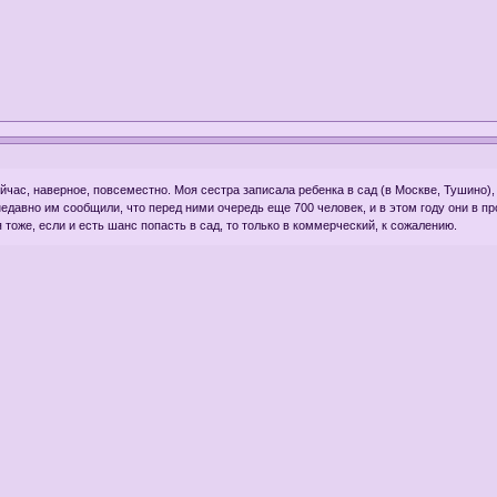
йчас, наверное, повсеместно. Моя сестра записала ребенка в сад (в Москве, Тушино), 
о недавно им сообщили, что перед ними очередь еще 700 человек, и в этом году они в пр
тоже, если и есть шанс попасть в сад, то только в коммерческий, к сожалению.