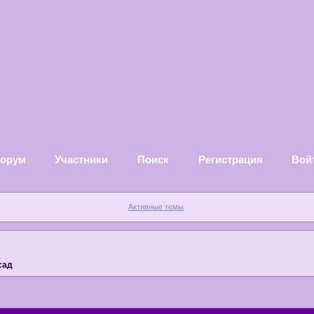
орум
Участники
Поиск
Регистрация
Вой
Активные темы
сад