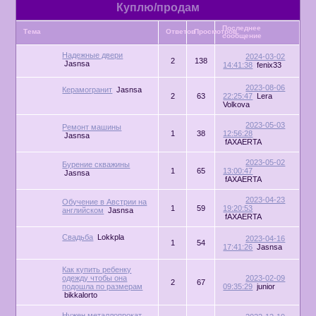
Куплю/продам
Последнее
Тема
Ответов
Просмотров
сообщение
Надежные двери
2024-03-02
2
138
Jasnsa
14:41:38
fenix33
2023-08-06
Керамогранит
Jasnsa
2
63
22:25:47
Lera
Volkova
2023-05-03
Ремонт машины
1
38
12:56:28
Jasnsa
fAXAERTA
2023-05-02
Бурение скважины
1
65
13:00:47
Jasnsa
fAXAERTA
2023-04-23
Обучение в Австрии на
1
59
19:20:53
английском
Jasnsa
fAXAERTA
Свадьба
Lokkpla
2023-04-16
1
54
17:41:26
Jasnsa
Как купить ребенку
одежду чтобы она
2023-02-09
2
67
подошла по размерам
09:35:29
junior
bikkalorto
Нужен металлопрокат