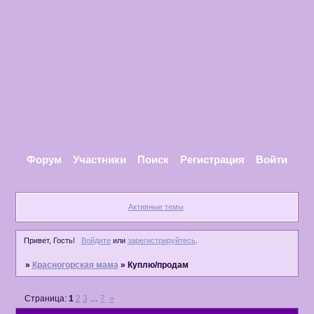
Форум
Участники
Поиск
Регистрация
Войти
Активные темы
Привет, Гость!
Войдите
или
зарегистрируйтесь
.
»
Красногорская мама
»
Куплю/продам
Страница:
1
2
3
…
7
»