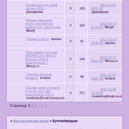
Продаю мед со своей
2012-11-11
пасеки 2012г.
0
183
23:57:43
Дорофеева
Дорофеева
Продам красивую
куртку для девочки
2012-06-14
0
102
размер 122. зима-осень
21:22:34
lilika@
lilika@
Продам коляску
obeska
2012-03-19
0
81
20:39:46
obeska
Подгузники и трусики
MERRIES по 789 руб
2012-02-27
больше пачки в
0
146
09:01:09
Blessy.ru
Красногорске <
Blessy.ru
. Продам детскую
2011-12-23
0
86
кроватку
iordana
16:57:46
iordana
Продам пальто Lenne р-
2011-12-08
р 44-46. рост 164,
0
271
23:29:48
наполнитель 330 гр
muelenka@mail.ruLenucs
muelenka@mail.ruLenucshka
Страница:
1
2
3
…
7
»
»
Красногорская мама
»
Куплю/продам