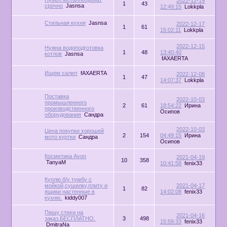
2022-12-19
1
43
срочно
Jasnsa
12:49:15
Lokkpla
Стильная кухня
Jasnsa
2022-12-17
1
61
15:02:11
Lokkpla
2022-12-15
Нужна водоподготовка
1
48
13:40:40
котлов
Jasnsa
fAXAERTA
Ищем салют
fAXAERTA
2022-12-08
1
47
14:07:37
Lokkpla
Поставка
2022-10-03
промышленного
2
61
18:54:22
Ирина
производственного
Осипов
оборудования
Сандра
2022-10-03
Цена покупки хорошей
2
154
04:49:15
Ирина
мото куртки
Сандра
Осипов
Косметика Avon
2021-04-19
10
358
TanyaM
10:41:58
fenix33
Куплю б/у тумбу с
мойкой,сушилку,плиту и
2021-04-17
1
82
ящики настенные в
14:02:08
fenix33
кухню.
kiddy007
Пишу стихи на
2021-04-16
заказ.БЕСПЛАТНО.
3
498
15:59:33
fenix33
DmitraNa