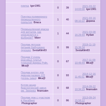
плитка
Igor1981
2021-03-22
0
39
14:03:00
Igor1981
Покупка полимерного
2021-03-16
промышленного
1
40
08:10:22
Дорина
покрытия
Власа
Промышленная краска
для металла, как
2021-03-08
1
44
определится с
16:29:44
Нубия
выбором?
Минт
Продам детское
2019-11-19
питание Бабушкино
0
99
15:39:34
лукошко
SvetaKlim83
SvetaKlim83
Продам 2 очень
красивых платья
2017-11-09
0
67
турецкой фирмы Polin.
10:49:44
lilika@
lilika@
Продам куртку для
2014-12-16
девочки размер 122
0
93
11:45:51
lilika@
(осень-зима)
lilika@
Куплю акции
2014-09-22
Красногорский завод
0
68
10:34:29
finansabn
им. Зверева
finansabn
Продам дом с участком
2013-09-24
в Нахабино
0
86
15:58:12
Photographer
Photographer