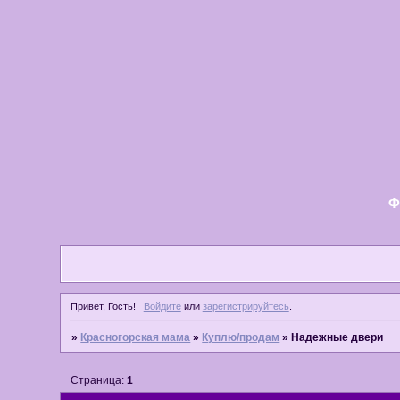
Ф
Привет, Гость!
Войдите
или
зарегистрируйтесь
.
»
Красногорская мама
»
Куплю/продам
»
Надежные двери
Страница:
1