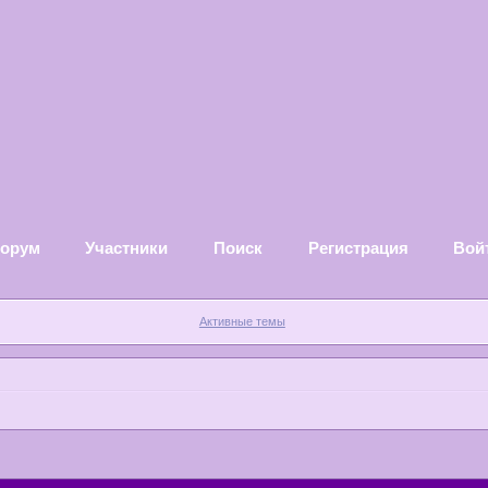
орум
Участники
Поиск
Регистрация
Вой
Активные темы