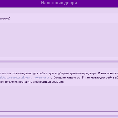
Надежные двери
ь можно?
к как мы только недавно для себя в дом подбирали данного вида двери. И там есть о
steklo.ru/catalog/steklyan … v-vannuyu/
с большим каталогом. И там можно для себя выбр
нет только их поставить и обновиться весь вид.