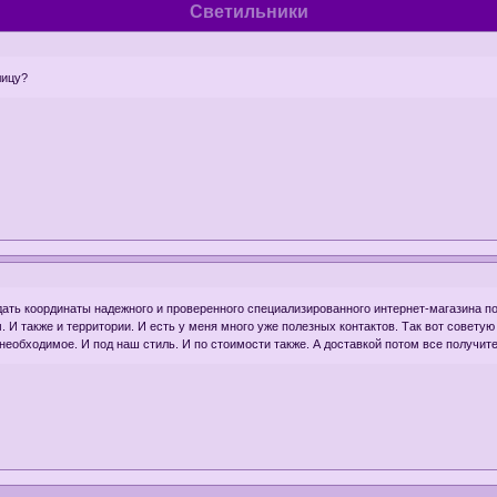
Светильники
лицу?
дать координаты надежного и проверенного специализированного интернет-магазина по
. И также и территории. И есть у меня много уже полезных контактов. Так вот совету
необходимое. И под наш стиль. И по стоимости также. А доставкой потом все получите