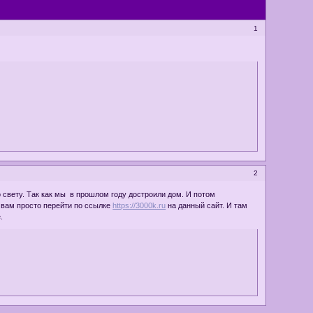
1
2
 свету. Так как мы в прошлом году достроили дом. И потом
ю вам просто перейти по ссылке
https://3000k.ru
на данный сайт. И там
.