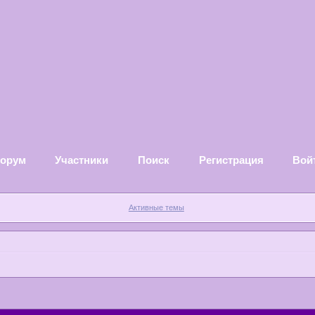
орум
Участники
Поиск
Регистрация
Вой
Активные темы