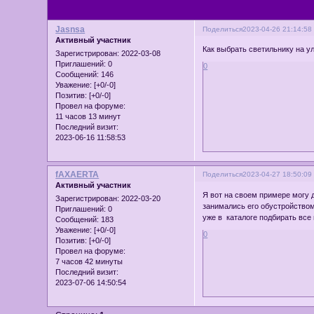
Jasnsa
Поделиться
2023-04-26 21:14:58
Активный участник
Как выбрать светильнику на у
Зарегистрирован
: 2022-03-08
Приглашений:
0
0
Сообщений:
146
Уважение:
[+0/-0]
Позитив:
[+0/-0]
Провел на форуме:
11 часов 13 минут
Последний визит:
2023-06-16 11:58:53
fAXAERTA
Поделиться
2023-04-27 18:50:09
Активный участник
Я вот на своем примере могу 
Зарегистрирован
: 2022-03-20
занимались его обустройством
Приглашений:
0
уже в каталоге подбирать все 
Сообщений:
183
Уважение:
[+0/-0]
0
Позитив:
[+0/-0]
Провел на форуме:
7 часов 42 минуты
Последний визит:
2023-07-06 14:50:54