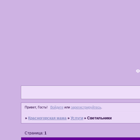
Ф
Привет, Гость!
Войдите
или
зарегистрируйтесь
.
»
Красногорская мама
»
Услуги
»
Светильники
Страница:
1