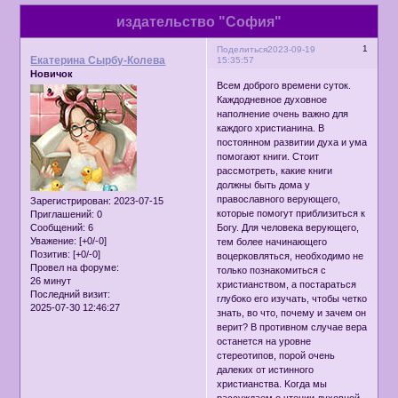
издательство "София"
1
Поделиться
2023-09-19
Екатерина Сырбу-Колева
15:35:57
Новичок
Всем доброго времени суток.
Каждодневное духовное
наполнение очень важно для
каждого христианина. B
постоянном развитии духа и ума
помогают книги. Стоит
рассмотреть, какие книги
должны быть дома у
православного верующего,
Зарегистрирован
: 2023-07-15
которые помогут приблизиться к
Приглашений:
0
Сообщений:
6
Богу. Для человека верующего,
Уважение:
[+0/-0]
тем более начинающего
Позитив:
[+0/-0]
воцерковляться, необходимо не
Провел на форуме:
только познакомиться с
26 минут
христианством, а постараться
Последний визит:
глубоко его изучать, чтобы четко
2025-07-30 12:46:27
знать, во что, почему и зачем он
верит? В противном случае вера
останется на уровне
стереотипов, порой очень
далеких от истинного
христианства. Kогда мы