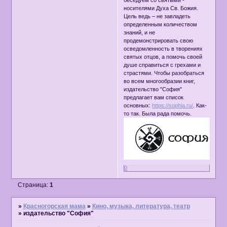
беседуем со святыми -
носителями Духа Св. Божия.
Цель ведь – не завладеть
определенным количеством
знаний, и не
продемонстрировать свою
осведомленность в творениях
святых отцов, а помочь своей
душе справиться с грехами и
страстями. Чтобы разобраться
во всем многообразии книг,
издательство "София"
предлагает вам список
основных:
https://sophia.ru/
. Как-
то так. Была рада помочь.
0
Страница:
1
»
Красногорская мама
»
Кино, музыка, литература, театр
»
издательство "София"