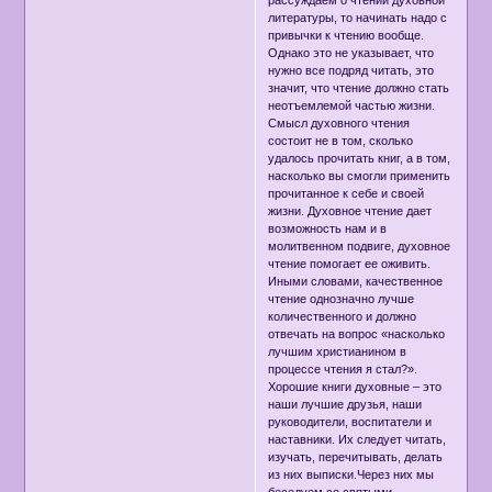
рассуждаем о чтении духовной
литературы, то начинать надо с
привычки к чтению вообще.
Oднако это не указывает, что
нужно все подряд читать, это
значит, что чтение должно стать
неотъемлемой частью жизни.
Смысл духовного чтения
cостоит не в том, сколько
удалось прочитать книг, а в том,
насколько вы смогли применить
прочитанное к себе и своей
жизни. Духовное чтение дает
возможность нам и в
молитвенном подвиге, духовное
чтение помогает ее оживить.
Иными словами, качественное
чтение однозначно лучше
количественного и должно
отвечать на вопрос «насколько
лучшим христианином в
процессе чтения я стал?».
Хорошие книги духовные – это
наши лучшие друзья, наши
руководители, воспитатели и
наставники. Их следует читать,
изучать, перечитывать, делать
из них выписки.Через ниx мы