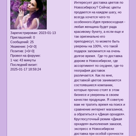
Интересует доставка цветов по
Новосибирску? Сейчас цветы
продаются на каждом шагу, но
всегда хочется чего-то
особенного.Идея превосходная -
любая женщина будет рада
красивому букету, а если еще и
Зарегистрирован
: 2023-01-13
так оригинально его
Приглашений:
0
преподнесут, то можете быть
Сообщений:
25
уверены на 100%, что такой
Уважение:
[+0/-0]
подарок запомнится на очень
Позитив:
[+0/-0]
Провел на форуме:
долгое время. Где-то доставка
1 час 43 минуты
дороже в Новосибирске, где
Последний визит:
ассортимент по скуднее, где-то
2025-01-17 18:59:24
география доставок
различается. Как по мне,
доставкой цветов занимаются
состоявшиеся компании,
которые прочно стоят в этом
бизнесе и уверенны в своем
качестве продукции. Я советую
вам не тратить время на поиск и
сравнение интернет магазинов,
а обратиться к «Дикая орхидея».
Круглосуточный режим «Дикая
орхидея» выполнения заказов,
экспресс в Новосибирске
доставка при особой срочности