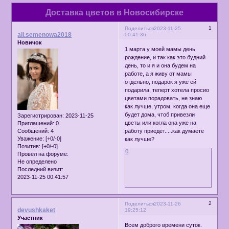
Доставка цветов в Новосибирске
1
Поделиться
2023-11-25
ali.semenowa2018
00:41:36
Новичок
1 марта у моей мамы день
рождение, и так как это будний
день, то и я и она будем на
работе, а я живу от мамы
отдельно, подарок я уже ей
подарила, теперт хотела просио
цветами порадовать, не знаю
как лучше, утром, когда она еще
будет дома, чтоб привезли
Зарегистрирован
: 2023-11-25
цветы или когла она уже на
Приглашений:
0
Сообщений:
4
работу приедет.....как думаете
Уважение:
[+0/-0]
как лучше?
Позитив:
[+0/-0]
0
Провел на форуме:
Не определено
Последний визит:
2023-11-25 00:41:57
2
Поделиться
2023-11-26
devushkaket
19:25:12
Участник
Всем доброго времени суток.