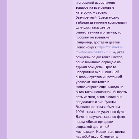
и огромный ассортимент
товаров на все ценовые
категории, + сервис
безупречный. Здесь можно
выбрать цветочные композиции.
Если доставка цветов
ответственная и опытная, то
проблем не возникнет.
Например, доставка цветов
Новосибирск
https://dostavka-
tcvetov-novosibirsk.ru/
. «Дикая
орхидея» по доставке цветов,
ваше внимание обращаю на
«Дикая орхидея». Просто
невероятно очень большой
выбор и букетов и цветочной
упаковки. Доставка в
Новосибирске еще никогда не
была такой несложной! Выбрать
есть из чего, в том числе они
предлагают и вип-букеты.
Выполнение заказа было на
100%, заказали удаленно букет.
Даже я получила заранее фото
перед «Дикая орхидея»
отправкой цветочной
композиции. Нравиться, цветы
на любой вкус. С момента