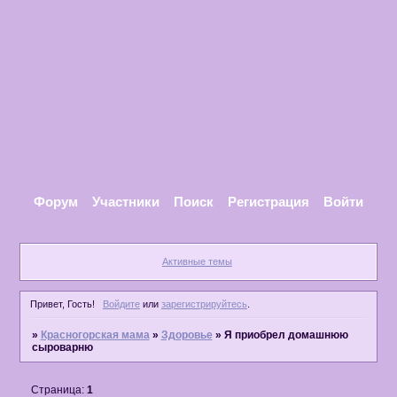
Форум
Участники
Поиск
Регистрация
Войти
Активные темы
Привет, Гость!
Войдите
или
зарегистрируйтесь
.
»
Красногорская мама
»
Здоровье
»
Я приобрел домашнюю
сыроварню
Страница:
1