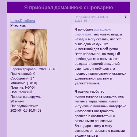
Я приобрел домашнюю сыроварню
1
Поделиться
2024-03-31
Lena.Danilova
11:18:36
Участник
Я приобрел
домашнюю
сыроварню
несколько недель
назад, и могу сказать, что это
была одна из лучших
инвестиций для моей кухни.
Этот небольшой, но мощный
прибор дал мне возможность
создавать свежий и вкусный
сыр прямо у себя дома, а
Зарегистрирован
: 2021-08-18
процесс приготовления оказался
Приглашений:
0
Сообщений:
17
удивительно простым и
Уважение:
[+0/-0]
увлекательным.
Позитив:
[+0/-0]
Я оценил удобство
Пол:
Женский
использования сыроварни: она
Провел на форуме:
20 минут
легкая в управлении, имеет
Последний визит:
интуитивно понятный интерфейс
2024-04-18 10:04:09
и позволяет настраивать
процесс в соответствии с
различными рецептами.
Благодаря этому я могу
экспериментировать с разными
видами сыра и