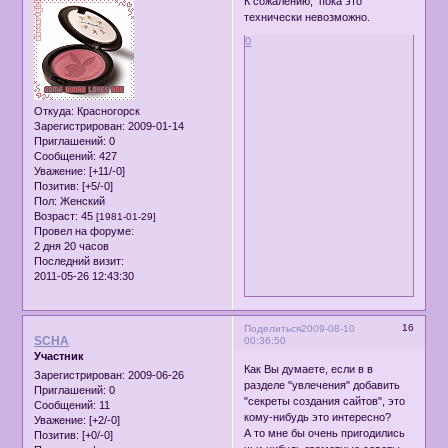
К сожалению, пока это
технически невозможно.
0
Откуда:
Красногорск
Зарегистрирован
: 2009-01-14
Приглашений:
0
Сообщений:
427
Уважение:
[+11/-0]
Позитив:
[+5/-0]
Пол:
Женский
Возраст:
45
[1981-01-29]
Провел на форуме:
2 дня 20 часов
Последний визит:
2011-05-26 12:43:30
16
Поделиться
2009-08-10
SCHA
00:36:50
Участник
Как Вы думаете, если в в
Зарегистрирован
: 2009-06-26
разделе "увлечения" добавить
Приглашений:
0
"секреты создания сайтов", это
Сообщений:
11
кому-нибудь это интересно?
Уважение:
[+2/-0]
А то мне бы очень пригодились
Позитив:
[+0/-0]