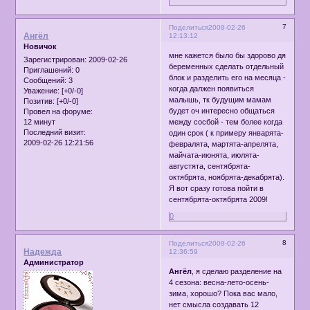
7
Поделиться
2009-02-26
Ангёл
12:13:12
Новичок
мне кажется было бы здорово дя
Зарегистрирован
: 2009-02-26
беременных сделать отдельный
Приглашений:
0
блок и разделить его на месяца -
Сообщений:
3
когда далжен появиться
Уважение:
[+0/-0]
малышь, тк будущим мамам
Позитив:
[+0/-0]
будет оч интересно общаться
Провел на форуме:
12 минут
между сосбой - тем более когда
Последний визит:
один срок ( к примеру январята-
2009-02-26 12:21:56
февралята, мартята-апрелята,
майчата-июнята, июлята-
августята, сентябрята-
октябрята, ноябрята-декабрята).
Я вот сразу готова пойти в
сентябрята-октябрята 2009!
0
8
Поделиться
2009-02-26
Надежда
12:36:59
Администратор
Ангёл
, я сделаю разделение на
4 сезона: весна-лето-осень-
зима, хорошо? Пока вас мало,
нет смысла создавать 12