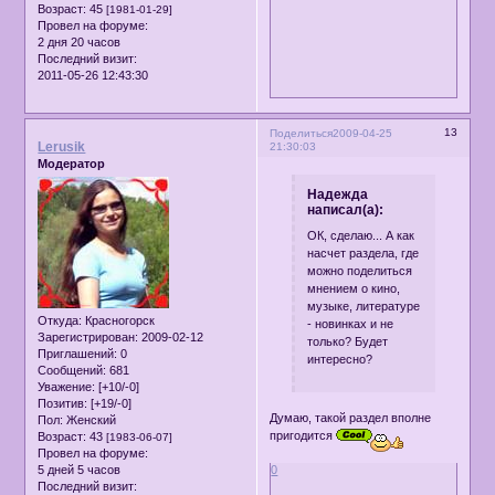
Возраст:
45
[1981-01-29]
Провел на форуме:
2 дня 20 часов
Последний визит:
2011-05-26 12:43:30
13
Поделиться
2009-04-25
Lerusik
21:30:03
Модератор
Надежда
написал(а):
ОК, сделаю... А как
насчет раздела, где
можно поделиться
мнением о кино,
музыке, литературе
Откуда:
Красногорск
- новинках и не
Зарегистрирован
: 2009-02-12
только? Будет
Приглашений:
0
интересно?
Сообщений:
681
Уважение:
[+10/-0]
Позитив:
[+19/-0]
Думаю, такой раздел вполне
Пол:
Женский
пригодится
Возраст:
43
[1983-06-07]
Провел на форуме:
5 дней 5 часов
0
Последний визит: