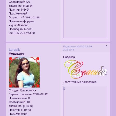
Сообщений:
427
Уважение:
[+11/-0]
Позитив:
[+5/-0]
Пол:
Женский
Возраст:
45
[1981-01-29]
Провел на форуме:
2 дня 20 часов
Последний визит:
2011-05-26 12:43:30
5
Поделиться
2009-02-19
Lerusik
20:55:43
Модератор
Надежда,
, за учтённые пожелания.
0
Откуда:
Красногорск
Зарегистрирован
: 2009-02-12
Приглашений:
0
Сообщений:
681
Уважение:
[+10/-0]
Позитив:
[+19/-0]
Пол:
Женский