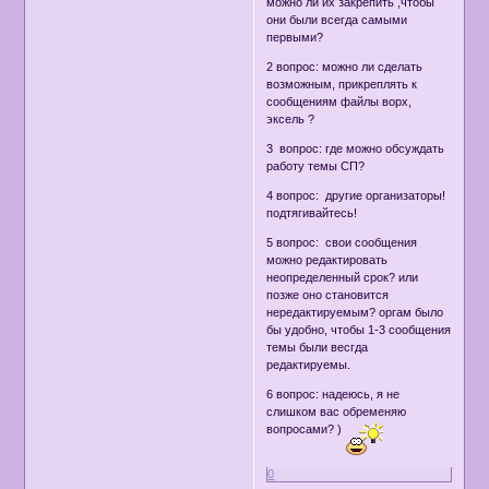
можно ли их закрепить ,чтобы
они были всегда самыми
первыми?
2 вопрос: можно ли сделать
возможным, прикреплять к
сообщениям файлы ворх,
эксель ?
3 вопрос: где можно обсуждать
работу темы СП?
4 вопрос: другие организаторы!
подтягивайтесь!
5 вопрос: свои сообщения
можно редактировать
неопределенный срок? или
позже оно становится
нередактируемым? оргам было
бы удобно, чтобы 1-3 сообщения
темы были весгда
редактируемы.
6 вопрос: надеюсь, я не
слишком вас обременяю
вопросами? )
0