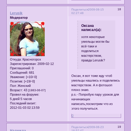
18
Поделиться
2009-08-15
Lerusik
02:27:48
Модератор
Оксана
написал(а):
хотя некоторые
умельцы могли бы
всё-таки и
поделиться
мастерством,
Откуда:
Красногорск
правда Lerusik?
Зарегистрирован
: 2009-02-12
Приглашений:
0
Сообщений:
681
Оксан, я вот тоже жду чтоб
Уважение:
[+10/-0]
умельцы нашлись и поделились
Позитив:
[+19/-0]
мастерством. А я фотошоп
Пол:
Женский
плохо знаю.
Возраст:
43
[1983-06-07]
Провел на форуме:
p.s.- Попробую пару уроков для
5 дней 5 часов
начинающих
Последний визит:
написать,посмотрим что из
2012-01-03 02:13:59
этого получиться.
0
19
Поделиться
2009-08-23
Надежда
16:57:47