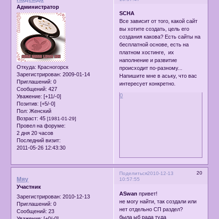
Администратор
SCHA
Все зависит от того, какой сайт
вы хотите создать, цель его
создания какова? Есть сайты на
бесплатной основе, есть на
платном хостинге, их
наполнение и развитие
Откуда:
Красногорск
происходит по-разному...
Зарегистрирован
: 2009-01-14
Напишите мне в аську, что вас
Приглашений:
0
интересует конкретно.
Сообщений:
427
0
Уважение:
[+11/-0]
Позитив:
[+5/-0]
Пол:
Женский
Возраст:
45
[1981-01-29]
Провел на форуме:
2 дня 20 часов
Последний визит:
2011-05-26 12:43:30
20
Поделиться
2010-12-13
Мяу
10:57:55
Участник
ASwan
привет!
Зарегистрирован
: 2010-12-13
не могу найти, так создали или
Приглашений:
0
нет отдельно СП раздел?
Сообщений:
23
была ыб рада туда
Уважение:
[+0/-0]