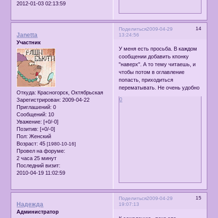
2012-01-03 02:13:59
14
Поделиться
2009-04-29
Janetta
13:24:56
Участник
У меня есть просьба. В каждом
сообщении добавить кпонку
"наверх". А то тему читаешь, и
чтобы потом в оглавление
попасть, приходиться
перематывать. Не очень удобно
Откуда:
Красногорск, Октябрьская
0
Зарегистрирован
: 2009-04-22
Приглашений:
0
Сообщений:
10
Уважение:
[+0/-0]
Позитив:
[+0/-0]
Пол:
Женский
Возраст:
45
[1980-10-16]
Провел на форуме:
2 часа 25 минут
Последний визит:
2010-04-19 11:02:59
15
Поделиться
2009-04-29
Надежда
19:07:13
Администратор