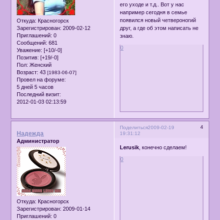
его уходе и т.д.. Вот у нас
например сегодня в семье
появился новый четвероногий
Откуда:
Красногорск
Зарегистрирован
: 2009-02-12
друг, а где об этом написать не
Приглашений:
0
знаю.
Сообщений:
681
0
Уважение:
[+10/-0]
Позитив:
[+19/-0]
Пол:
Женский
Возраст:
43
[1983-06-07]
Провел на форуме:
5 дней 5 часов
Последний визит:
2012-01-03 02:13:59
4
Поделиться
2009-02-19
Надежда
19:31:12
Администратор
Lerusik
, конечно сделаем!
0
Откуда:
Красногорск
Зарегистрирован
: 2009-01-14
Приглашений:
0