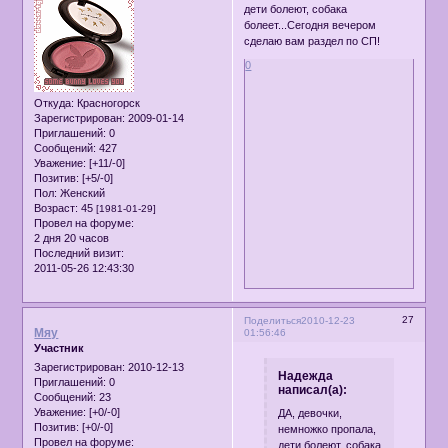
дети болеют, собака
болеет...Сегодня вечером
сделаю вам раздел по СП!
0
Откуда:
Красногорск
Зарегистрирован
: 2009-01-14
Приглашений:
0
Сообщений:
427
Уважение:
[+11/-0]
Позитив:
[+5/-0]
Пол:
Женский
Возраст:
45
[1981-01-29]
Провел на форуме:
2 дня 20 часов
Последний визит:
2011-05-26 12:43:30
27
Поделиться
2010-12-23
Мяу
01:56:46
Участник
Зарегистрирован
: 2010-12-13
Надежда
Приглашений:
0
написал(а):
Сообщений:
23
Уважение:
[+0/-0]
ДА, девочки,
Позитив:
[+0/-0]
немножко пропала,
Провел на форуме:
дети болеют, собака