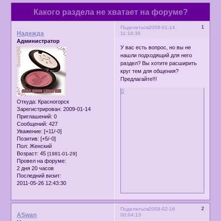
Какого раздела не хватает на форуме?
1
Поделиться
2009-01-14
Надежда
11:18:36
Администратор
У вас есть вопрос, но вы не
нашли подходящий для него
раздел? Вы хотите расширить
круг тем для общения?
Предлагайте!!!
0
Откуда:
Красногорск
Зарегистрирован
: 2009-01-14
Приглашений:
0
Сообщений:
427
Уважение:
[+11/-0]
Позитив:
[+5/-0]
Пол:
Женский
Возраст:
45
[1981-01-29]
Провел на форуме:
2 дня 20 часов
Последний визит:
2011-05-26 12:43:30
2
Поделиться
2009-02-16
ASwan
00:04:13