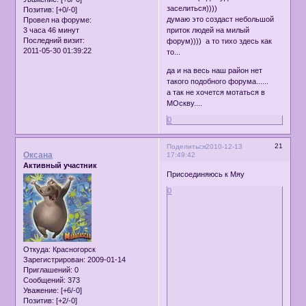
заселиться))))
Позитив:
[+0/-0]
думаю это создаст небольшой
Провел на форуме:
3 часа 46 минут
приток людей на милый
Последний визит:
форум)))) а то тихо здесь как
2011-05-30 01:39:22
то...
да и на весь наш район нет
такого подобного форума......
а так не хочется мотаться в
МОскву....
0
21
Поделиться
2010-12-13
Оксана
17:49:42
Активный участник
Присоединяюсь к Мяу
0
Откуда:
Красногорск
Зарегистрирован
: 2009-01-14
Приглашений:
0
Сообщений:
373
Уважение:
[+6/-0]
Позитив:
[+2/-0]