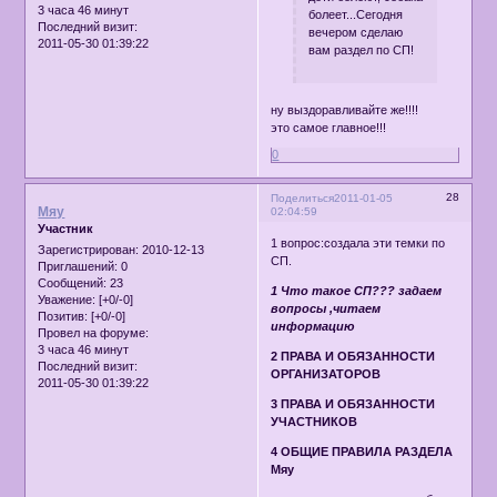
3 часа 46 минут
болеет...Сегодня
Последний визит:
вечером сделаю
2011-05-30 01:39:22
вам раздел по СП!
ну выздоравливайте же!!!!
это самое главное!!!
0
28
Поделиться
2011-01-05
Мяу
02:04:59
Участник
1 вопрос:создала эти темки по
Зарегистрирован
: 2010-12-13
СП.
Приглашений:
0
Сообщений:
23
1 Что такое СП??? задаем
Уважение:
[+0/-0]
вопросы ,читаем
Позитив:
[+0/-0]
информацию
Провел на форуме:
3 часа 46 минут
2 ПРАВА И ОБЯЗАННОСТИ
Последний визит:
ОРГАНИЗАТОРОВ
2011-05-30 01:39:22
3 ПРАВА И ОБЯЗАННОСТИ
УЧАСТНИКОВ
4 ОБЩИЕ ПРАВИЛА РАЗДЕЛА
Мяу