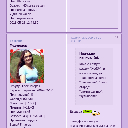
Пол:
Женский
Возраст:
45
[1981-01-29]
Провел на форуме:
2 дня 20 часов
Последний визит:
2011-05-26 12:43:30
11
Поделиться
2009-04-25
Lerusik
03:25:01
Модератор
Надежда
написал(а):
Можно создать
раздел "Хобби", в
который войдут
такие подразделы:
"рукоделие", "сад и
Откуда:
Красногорск
огород",
Зарегистрирован
: 2009-02-12
"цветоводство",
Приглашений:
0
"кулинария"
Сообщений:
681
Уважение:
[+10/-0]
Позитив:
[+19/-0]
Да,да,да
Пол:
Женский
Возраст:
43
[1983-06-07]
Провел на форуме:
а под фото и видео
5 дней 5 часов
редактированием я имела виду