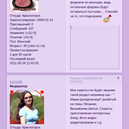
форумов по месяцам, ведь
остальные форумы будут
оставаться пустыми.... Спасибо
Откуда:
Красногорск
за то, что подсказали.
Зарегистрирован
: 2009-01-14
Приглашений:
0
0
Сообщений:
427
Уважение:
[+11/-0]
Позитив:
[+5/-0]
Пол:
Женский
Возраст:
45
[1981-01-29]
Провел на форуме:
2 дня 20 часов
Последний визит:
2011-05-26 12:43:30
9
Поделиться
2009-04-24
Lerusik
20:09:52
Модератор
Мне кажется не будет лишним
такой раздел например как - "
Мама-рукодельница" разбитый
на темы: Вязание,
Вышивание,Шитьё, Секреты
приготовления интересных
блюд, Фото-видео
редактирование и т.д.
Откуда:
Красногорск