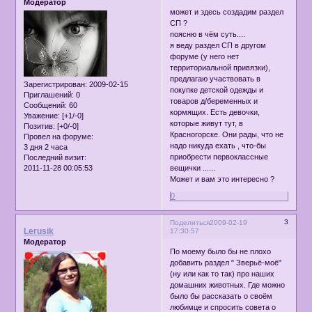
Модератор
может и здесь создадим раздел
СП ?
поясню в чём суть....
я веду раздел СП в другом
форуме (у него нет
территориальной привязки),
предлагаю участвовать в
Зарегистрирован
: 2009-02-15
покупке детской одежды и
Приглашений:
0
товаров д/беременных и
Сообщений:
60
кормящих. Есть девочки,
Уважение:
[+1/-0]
которые живут тут, в
Позитив:
[+0/-0]
Красногорске. Они рады, что не
Провел на форуме:
надо никуда ехать , что-бы
3 дня 2 часа
приобрести первоклассные
Последний визит:
вещички ......
2011-11-28 00:05:53
Может и вам это интересно ?
0
3
Поделиться
2009-02-19
Lerusik
17:30:57
Модератор
По моему было бы не плохо
добавить раздел " Зверьё-моё"
(ну или как то так) про наших
домашних животных. Где можно
было бы рассказать о своём
любимце и спросить совета о