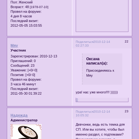
Пол:
Женский
Возраст:
48
[1978-07-10]
Провел на форуме:
4 дня 8 часов
Последний визит:
2012-05-05 15:03:55
22
Поделиться
2010-12-14
Мяу
02:27:33
Участник
Зарегистрирован
: 2010-12-13
Оксана
Приглашений:
0
написал(а):
Сообщений:
23
Уважение:
[+0/-0]
Присоединяюсь к
Позитив:
[+0/-0]
Мяу
Провел на форуме:
3 часа 46 минут
Последний визит:
ура! нас уже много!!!! ))))))
2011-05-30 01:39:22
0
23
Поделиться
2010-12-14
Надежда
10:05:32
Администратор
Девчонки, ведь есть темка для
СП. Или вы хотите, чтобы был
именно раздел, с подтемами?