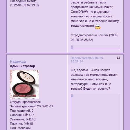
Последний визит:
секреты работы в таких
2012-01-03 02:13:59
програмках как Movie Maker,
CorelDRAW ну и фотошоп
конечно. (хотя может кроме
меня это и не интересно никому,
тогда извините)
Отредактировано Lerusik (2009-
04-25 03:25:52)
0
12
Поделиться
2009-04-25
Надежда
19:28:14
Администратор
ОК, сделаю... А как насчет
раздела, где можно поделиться
мнением о кино, музыке,
литературе - новинках и не
только? Будет интересно?
0
Откуда:
Красногорск
Зарегистрирован
: 2009-01-14
Приглашений:
0
Сообщений:
427
Уважение:
[+11/-0]
Позитив:
[+5/-0]
Пол:
Женский