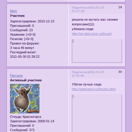
29
Поделиться
2011-01-25
Мяу
01:27:29
Участник
решила не мучать вас своими
Зарегистрирован
: 2010-12-13
вопросами)))))
Приглашений:
0
убежала сюда:
Сообщений:
23
http://sp-ded.ucoz.ru/forum/
Уважение:
[+0/-0]
Позитив:
[+0/-0]
0
Провел на форуме:
3 часа 46 минут
Последний визит:
2011-05-30 01:39:22
30
Поделиться
2011-01-25
Оксана
11:52:49
Активный участник
Убегаи лучше сюда
http://sptovarov.ru/forums.html
0
Откуда:
Красногорск
Зарегистрирован
: 2009-01-14
Приглашений:
0
Сообщений:
373