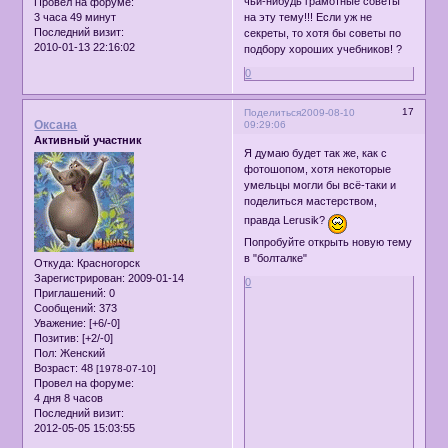
чьи-нибудь грамотные советы
Провел на форуме:
3 часа 49 минут
на эту тему!!! Если уж не
Последний визит:
секреты, то хотя бы советы по
2010-01-13 22:16:02
подбору хороших учебников! ?
0
17
Поделиться
2009-08-10
Оксана
09:29:06
Активный участник
Я думаю будет так же, как с
фотошопом, хотя некоторые
умельцы могли бы всё-таки и
поделиться мастерством,
правда Lerusik?
Попробуйте открыть новую тему
в "болталке"
Откуда:
Красногорск
Зарегистрирован
: 2009-01-14
0
Приглашений:
0
Сообщений:
373
Уважение:
[+6/-0]
Позитив:
[+2/-0]
Пол:
Женский
Возраст:
48
[1978-07-10]
Провел на форуме:
4 дня 8 часов
Последний визит:
2012-05-05 15:03:55