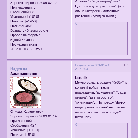
А также " Сад и огород" или "
Зарегистрирован
: 2009-02-12
Цветы и другие растения" (мне
Приглашений:
0
лично интересны домашние
Сообщений:
681
растения и уход за ними.)
Уважение:
[+10/-0]
Позитив:
[+19/-0]
0
Пол:
Женский
Возраст:
43
[1983-06-07]
Провел на форуме:
5 дней 5 часов
Последний визит:
2012-01-03 02:13:59
10
Поделиться
2009-04-24
Надежда
21:59:03
Администратор
Lerusik
Можно создать раздел "Хобби", в
который войдут такие
подразделы: "рукоделие", "сад и
огород", "цветоводство",
"кулинария"... По поводу "фото-
видео редактировая" не совсем
Откуда:
Красногорск
поняла, что имелось в виду?
Зарегистрирован
: 2009-01-14
Фотошоп?
Приглашений:
0
0
Сообщений:
427
Уважение:
[+11/-0]
Позитив:
[+5/-0]