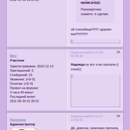
написал(а):
Поконкретнее
скажите, я сделаю.
ой спасибище!!!!!!!! здорово
как!!!!!!!!!!!!!!
0
25
Поделиться
2010-12-16
Мяу
02:38:38
Участник
Надежда
ну вот и вы пропали ((
Зарегистрирован
: 2010-12-13
хнык(((
Приглашений:
0
Сообщений:
23
0
Уважение:
[+0/-0]
Позитив:
[+0/-0]
Провел на форуме:
3 часа 46 минут
Последний визит:
2011-05-30 01:39:22
26
Поделиться
2010-12-17
Надежда
14:04:33
Администратор
ДА, девочки, немножко пропала,