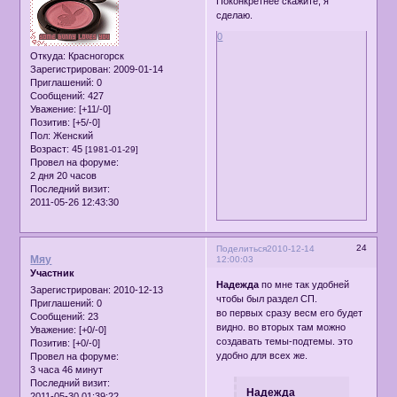
Поконкретнее скажите, я
сделаю.
0
Откуда:
Красногорск
Зарегистрирован
: 2009-01-14
Приглашений:
0
Сообщений:
427
Уважение:
[+11/-0]
Позитив:
[+5/-0]
Пол:
Женский
Возраст:
45
[1981-01-29]
Провел на форуме:
2 дня 20 часов
Последний визит:
2011-05-26 12:43:30
24
Поделиться
2010-12-14
Мяу
12:00:03
Участник
Надежда
по мне так удобней
Зарегистрирован
: 2010-12-13
чтобы был раздел СП.
Приглашений:
0
во первых сразу весм его будет
Сообщений:
23
видно. во вторых там можно
Уважение:
[+0/-0]
создавать темы-подтемы. это
Позитив:
[+0/-0]
удобно для всех же.
Провел на форуме:
3 часа 46 минут
Последний визит:
Надежда
2011-05-30 01:39:22