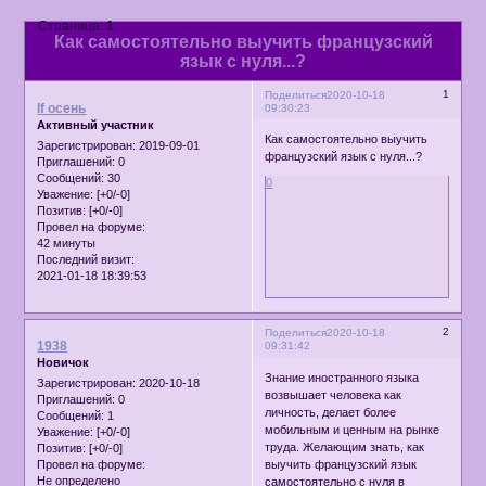
Страница:
1
Как самостоятельно выучить французский
язык с нуля...?
1
Поделиться
2020-10-18
lf осень
09:30:23
Активный участник
Как самостоятельно выучить
Зарегистрирован
: 2019-09-01
французский язык с нуля...?
Приглашений:
0
Сообщений:
30
0
Уважение:
[+0/-0]
Позитив:
[+0/-0]
Провел на форуме:
42 минуты
Последний визит:
2021-01-18 18:39:53
2
Поделиться
2020-10-18
1938
09:31:42
Новичок
Знание иностранного языка
Зарегистрирован
: 2020-10-18
возвышает человека как
Приглашений:
0
личность, делает более
Сообщений:
1
мобильным и ценным на рынке
Уважение:
[+0/-0]
труда. Желающим знать, как
Позитив:
[+0/-0]
выучить французский язык
Провел на форуме:
Не определено
самостоятельно с нуля в