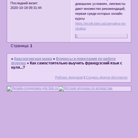
Последний визит:
домашних условиях, лингвисты
2020-10-18 09:31:44
дают множество рекомендаций,
первая среди которых онлайн
курсы
https://ecole.kiev.ua/zanyatiya-po-
skajpu/
0
Страница:
1
»
Красногорская мама
»
Вопросы и пожелания по работе
форума
»
Как самостоятельно выучить французский язык с
нуля...?
Рейтинг форумов
|
Создать форум бесплатно