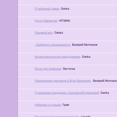
П-образный диван
Danka
Тур в Узбекистан
HITMAN
Пищевой мел
Danka
- Выберите специальность
Валерий Молчанов
Косметологическое оборудование
Danka
Лоток для приборов
Ласточка
Оформление дипломов в Вузе Евпатория.
Валерий Молчано
Сувенирная продукция с московской тематикой
Danka
reBooster.ru отзывы
Грам
Ваши музыкальные пристрастия.
Lerusik