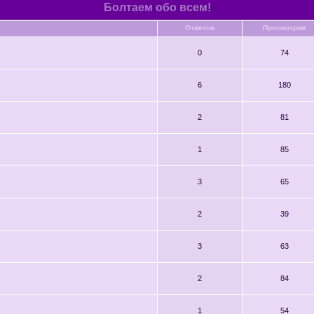
Болтаем обо всем!
Ответов
Просмотров
0
74
6
180
2
81
1
85
3
65
2
39
3
63
2
84
1
54