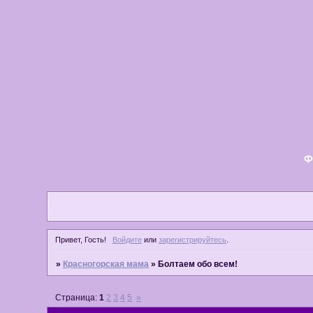
Ф
Привет, Гость!
Войдите
или
зарегистрируйтесь
.
»
Красногорская мама
»
Болтаем обо всем!
Страница:
1
2
3
4
5
»