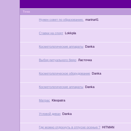
Тема
Нужен совет по образованию.
marina41
Ставки на спорт
Lokkpla
Косметологические аппараты
Danka
Выбор ритуального бюро
Ласточка
Косметологическое оборудование
Danka
Косметологические аппараты
Danka
Матрас
Kleopatra
Угловой диван
Danka
Где можно отдохнуть в отпуске осенью ?
HITMAN