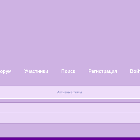
орум
Участники
Поиск
Регистрация
Вой
Активные темы