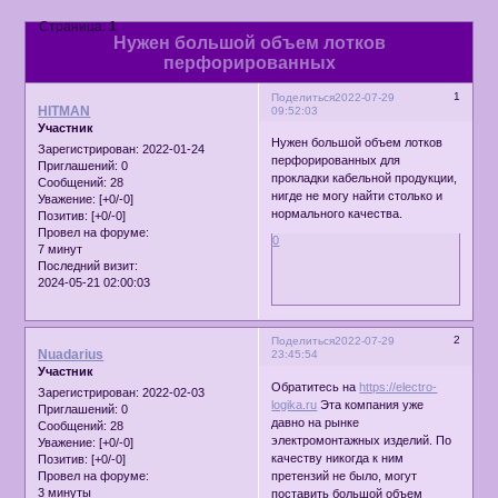
Страница:
1
Нужен большой объем лотков
перфорированных
1
Поделиться
2022-07-29
HITMAN
09:52:03
Участник
Нужен большой объем лотков
Зарегистрирован
: 2022-01-24
перфорированных для
Приглашений:
0
прокладки кабельной продукции,
Сообщений:
28
нигде не могу найти столько и
Уважение:
[+0/-0]
нормального качества.
Позитив:
[+0/-0]
Провел на форуме:
0
7 минут
Последний визит:
2024-05-21 02:00:03
2
Поделиться
2022-07-29
Nuadarius
23:45:54
Участник
Обратитесь на
https://electro-
Зарегистрирован
: 2022-02-03
logika.ru
Эта компания уже
Приглашений:
0
давно на рынке
Сообщений:
28
электромонтажных изделий. По
Уважение:
[+0/-0]
качеству никогда к ним
Позитив:
[+0/-0]
претензий не было, могут
Провел на форуме:
3 минуты
поставить большой объем