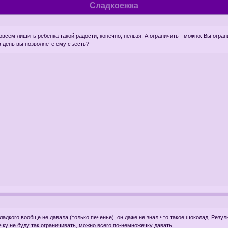
Сладкоежка
всем лишить ребенка такой радости, конечно, нельзя. А ограничить - можно. Вы огра
в день вы позволяете ему съесть?
ладкого вообще не давала (только печенье), он даже не знал что такое шоколад. Резул
чку не буду так ограничивать, можно всего по-немножечку давать.