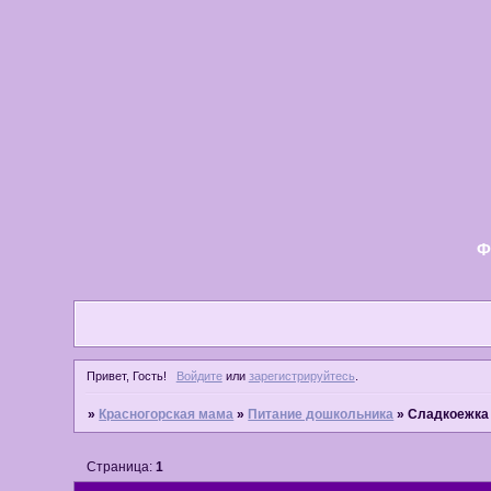
Ф
Привет, Гость!
Войдите
или
зарегистрируйтесь
.
»
Красногорская мама
»
Питание дошкольника
»
Сладкоежка
Страница:
1