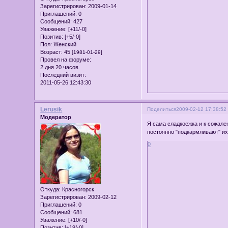
Зарегистрирован
: 2009-01-14
Приглашений:
0
Сообщений:
427
Уважение:
[+11/-0]
Позитив:
[+5/-0]
Пол:
Женский
Возраст:
45
[1981-01-29]
Провел на форуме:
2 дня 20 часов
Последний визит:
2011-05-26 12:43:30
Lerusik
Поделиться
2009-02-12 17:38:52
Модератор
Я сама сладкоежка и к сожале
постоянно "подкармливают" их
0
Откуда:
Красногорск
Зарегистрирован
: 2009-02-12
Приглашений:
0
Сообщений:
681
Уважение:
[+10/-0]
Позитив:
[+19/-0]