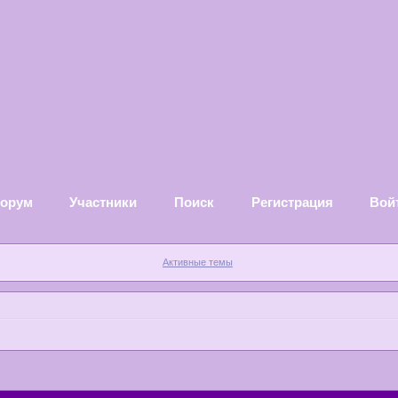
орум
Участники
Поиск
Регистрация
Вой
Активные темы