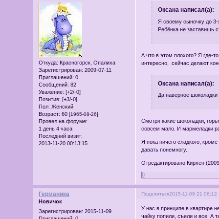
Оксана написал(а):
Я своему сыночку до 3-х
Ребёнка не заставишь 
А что в этом плохого? Я где-т
Откуда:
Красногорск, Опалиха
интересно, сейчас делают ко
Зарегистрирован
: 2009-07-11
Приглашений:
0
Оксана написал(а):
Сообщений:
82
Уважение:
[+2/-0]
Да наверное шоколадки 
Позитив:
[+3/-0]
Пол:
Женский
Возраст:
60
[1965-08-26]
Смотря какие шоколадки, горьк
Провел на форуме:
1 день 4 часа
совсем мало. И мармеладки ра
Последний визит:
Я пока ничего сладкого, кром
2013-11-20 00:13:15
давать понемногу.
Отредактировано Кирхен (2009
0
Германика
Поделиться
2015-11-09 21:06:12
Новичок
У нас в принципе в квартире н
Зарегистрирован
: 2015-11-09
чайку попили, съели и все. А
Приглашений:
0