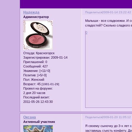
Надежда
Поделиться
2009-01-14 23:22:42
Администратор
Малыши - все сладкоежки. И со
сладостей? Сколько сладкого 
0
Откуда:
Красногорск
Зарегистрирован
: 2009-01-14
Приглашений:
0
Сообщений:
427
Уважение:
[+11/-0]
Позитив:
[+5/-0]
Пол:
Женский
Возраст:
45
[1981-01-29]
Провел на форуме:
2 дня 20 часов
Последний визит:
2011-05-26 12:43:30
Оксана
Поделиться
2009-01-20 11:05:12
Активный участник
Я своему сыночку до 3-х лет с
заставишь съесть конфету. До