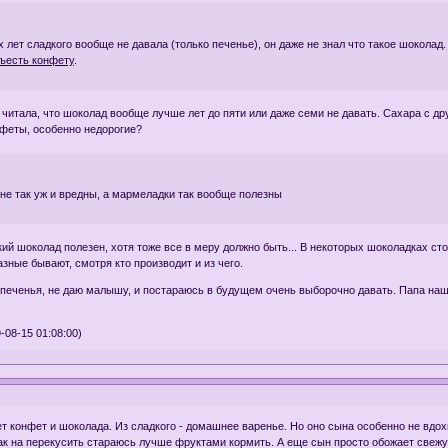
 лет сладкого вообще не давала (только печенье), он даже не знал что такое шоколад.
съесть конфету
.
о читала, что шоколад вообще лучше лет до пяти или даже семи не давать. Сахара с др
нфеты, особенно недорогие?
не так уж и вредны, а мармеладки так вообще полезны
ий шоколад полезен, хотя тоже все в меру должно быть... В некоторых шоколадках ст
зные бывают, смотря кто производит и из чего.
е печенья, не даю малышу, и постараюсь в будущем очень выборочно давать. Папа наш
-08-15 01:08:00)
ет конфет и шоколада. Из сладкого - домашнее варенье. Но оно сына особенно не вдохно
 так на перекусить стараюсь лучше фруктами кормить. А еще сын просто обожает свежу