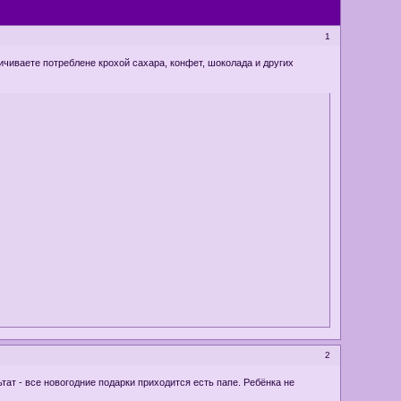
1
ничиваете потреблене крохой сахара, конфет, шоколада и других
2
ьтат - все новогодние подарки приходится есть папе. Ребёнка не