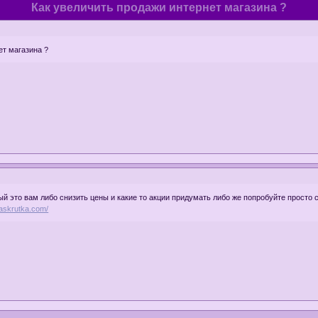
Как увеличить продажи интернет магазина ?
ет магазина ?
вый это вам либо снизить цены и какие то акции придумать либо же попробуйте просто 
/raskrutka.com/