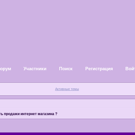
орум
Участники
Поиск
Регистрация
Вой
Активные темы
ть продажи интернет магазина ?