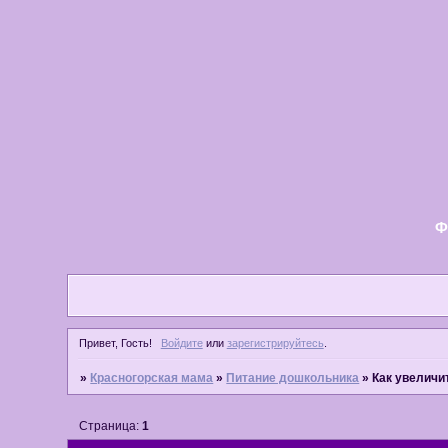
Ф
Привет, Гость!
Войдите
или
зарегистрируйтесь
.
»
Красногорская мама
»
Питание дошкольника
»
Как увеличи
Страница:
1