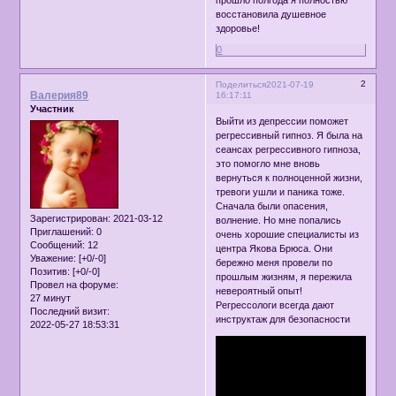
прошло полгода я полностью
восстановила душевное
здоровье!
0
2
Поделиться
2021-07-19
Валерия89
16:17:11
Участник
Выйти из депрессии поможет
регрессивный гипноз. Я была на
сеансах регрессивного гипноза,
это помогло мне вновь
вернуться к полноценной жизни,
тревоги ушли и паника тоже.
Сначала были опасения,
Зарегистрирован
: 2021-03-12
волнение. Но мне попались
Приглашений:
0
очень хорошие специалисты из
Сообщений:
12
центра Якова Брюса. Они
Уважение:
[+0/-0]
бережно меня провели по
Позитив:
[+0/-0]
прошлым жизням, я пережила
Провел на форуме:
невероятный опыт!
27 минут
Регрессологи всегда дают
Последний визит:
инструктаж для безопасности
2022-05-27 18:53:31