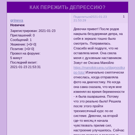
КАК ПЕРЕЖИТЬ ДЕПРЕССИЮ?
1
Поделиться
2021-01-23
grineva
21:53:29
Новичок
Девочки привет! После родов
Зарегистрирован
: 2021-01-23
накрыла безудержная депра, на
Приглашений:
0
себя в зеркало тошно было
Сообщений:
1
смотреть. Поправилась.
Уважение:
[+0/-0]
Спасибо мой подруге, что не
Позитив:
[+0/-0]
оставляла меня. Она свела
Провел на форуме:
5 минут
меня с духовным наставником.
Последний визит:
Зовут ее Оксана Манойло
2021-01-23 21:53:31
https://manoiloksana.ru/diagnostika-
po-foto/
Изначально скептически
отнеслась, когда отправляла
фото на диагностику. Но когда
она сама сказала, что муж мне
изменял во время беременности
- я была ошарашена. Потому
что это реально было! Решила
после этого пройти
трехмесячный курс по ее
системе. Девочки, на второй
где-то месяц я начала
чувствовать прилив сил,
настроение улучшилось. Сейчас