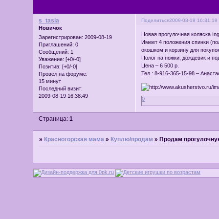
s_tasia
Поделиться
2009-08-19 16:31:19
Новичок
Новая прогулочная коляска Ing
Зарегистрирован
: 2009-08-19
Имеет 4 положения спинки (по
Приглашений:
0
окошком и корзину для покупо
Сообщений:
1
Полог на ножки, дождевик и под
Уважение:
[+0/-0]
Цена – 6 500 р.
Позитив:
[+0/-0]
Тел.: 8-916-365-15-98 – Анаста
Провел на форуме:
15 минут
Последний визит:
2009-08-19 16:38:49
0
Страница:
1
»
Красногорская мама
»
Куплю/продам
»
Продам прогулочну