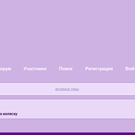
орум
Участники
Поиск
Регистрация
Вой
Активные темы
ю коляску