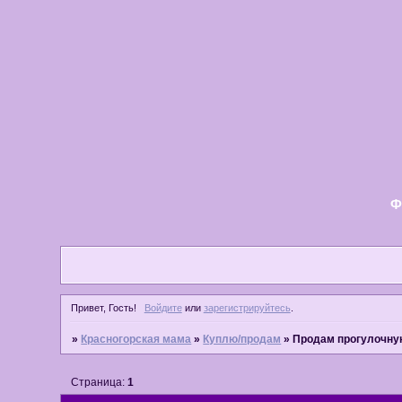
Ф
Привет, Гость!
Войдите
или
зарегистрируйтесь
.
»
Красногорская мама
»
Куплю/продам
»
Продам прогулочну
Страница:
1