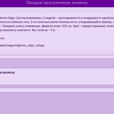
Продам прогулочную коляску
lesina Zippy (эксплуатировалась 2 недели) – раскладывается и складывается одной р
лностью лежачего нет), 5-ти точечные ремни безопасности, откидывающийся бампер,
к. Передние колеса плавающие. Диаметр колес 18,5 см. Цвет –сафари (оранжево-зелен
стаканник в комплекте. Вес коляски ~ 9 кг.
сия.
ю коляску