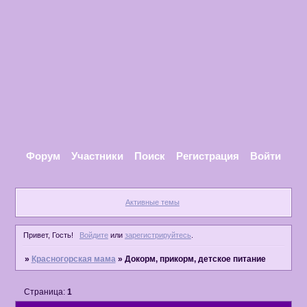
Форум
Участники
Поиск
Регистрация
Войти
Активные темы
Привет, Гость!
Войдите
или
зарегистрируйтесь
.
»
Красногорская мама
»
Докорм, прикорм, детское питание
Страница:
1