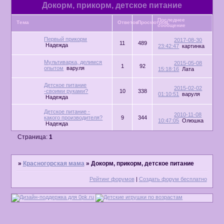
Докорм, прикорм, детское питание
Последнее
Тема
Ответов
Просмотров
сообщение
Первый прикорм
2017-08-30
11
489
Надежда
23:42:47
картинка
Мультиварка, делимся
2015-05-08
1
92
опытом
варуля
15:18:16
Лата
Детское питание
2015-02-02
-своими руками?
10
338
01:10:51
варуля
Надежда
Детское питание -
2010-11-08
какого производителя?
9
344
10:47:05
Олюшка
Надежда
Страница:
1
»
Красногорская мама
»
Докорм, прикорм, детское питание
Рейтинг форумов
|
Создать форум бесплатно