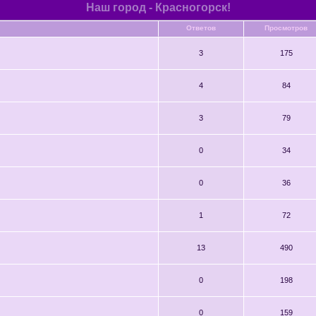
Наш город - Красногорск!
Ответов
Просмотров
3
175
4
84
3
79
0
34
0
36
1
72
13
490
0
198
0
159