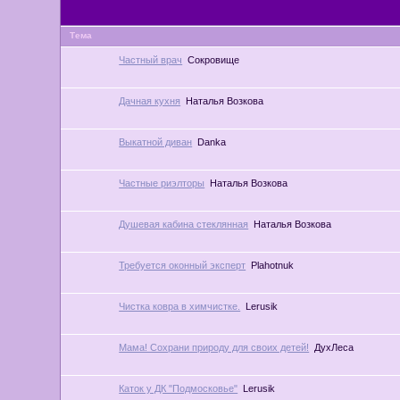
Тема
Частный врач
Сокровище
Дачная кухня
Наталья Возкова
Выкатной диван
Danka
Частные риэлторы
Наталья Возкова
Душевая кабина стеклянная
Наталья Возкова
Требуется оконный эксперт
Plahotnuk
Чистка ковра в химчистке.
Lerusik
Мама! Сохрани природу для своих детей!
ДухЛеса
Каток у ДК "Подмосковье"
Lerusik