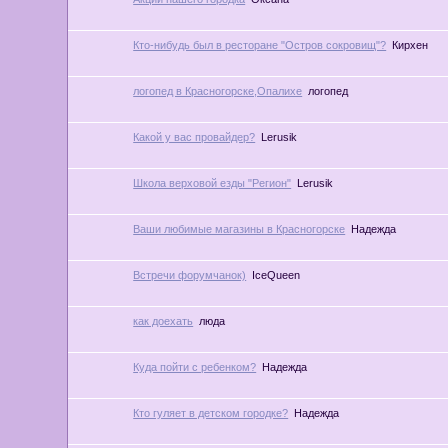
Кто-нибудь был в ресторане "Остров сокровищ"?
Кирхен
логопед в Красногорске,Опалихе
логопед
Какой у вас провайдер?
Lerusik
Школа верховой езды "Регион"
Lerusik
Ваши любимые магазины в Красногорске
Надежда
Встречи форумчанок)
IceQueen
как доехать
люда
Куда пойти с ребенком?
Надежда
Кто гуляет в детском городке?
Надежда