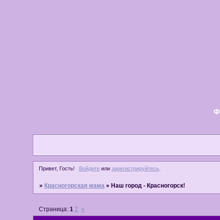
Ф
Привет, Гость!
Войдите
или
зарегистрируйтесь
.
»
Красногорская мама
»
Наш город - Красногорск!
Страница:
1
2
»